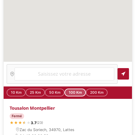
10 Km
25 Km
50 Km
100 Km
200 Km
Tousalon Montpellier
Fermé
★
★
★
★
★
★
3.7
(23)
Zac du Soriech, 34970, Lattes