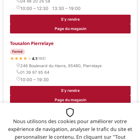
04 48 20 26 58
10:00 – 12:30 13:30 – 19:00
S'y rendre
Page du magasin
Tousalon Pierrelaye
Fermé
★
★
★
★
★
4.1
(192)
246 Boulevard du Havre, 95480, Pierrelaye
01 39 97 95 64
10:00 – 19:30
S'y rendre
Page du magasin
Tousalon Toulouse
Nous utilisons des cookies pour améliorer votre
Fermé
expérience de navigation, analyser le trafic du site et
★
★
★
★
★
★
4.4
(116)
personnaliser le contenu. En cliquant sur "Tout
12 allée Pablo Picasso, 31120, Portet Sur Garonne