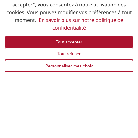
05 34 63 96 08
accepter", vous consentez à notre utilisation des
10:00 – 19:00
cookies. Vous pouvez modifier vos préférences à tout
moment.
En savoir plus sur notre politique de
S'y rendre
confidentialité
Page du magasin
Tout accepter
Tousalon Evreux
Fermé
Tout refuser
★
★
★
★
★
4.1
(50)
Personnaliser mes choix
Route de Louviers, 27930, Normanville
02 32 62 19 43
10:00 – 12:00 14:00 – 19:00
S'y rendre
Page du magasin
Tousalon Pau Lescar
Fermé
★
★
★
★
★
★
4.7
(91)
Avenue Santos Dumont, 64230, Lescar