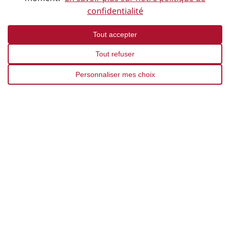
confidentialité
Tout accepter
Description
Tout refuser
Personnaliser mes choix
Découvrez le canapé
Dubai
, une véritable invitation à
la
détente
avec son design généreux et
ultra-
moelleux
. Pensé pour s’adapter à votre espace, ce
modèle est hautement
personnalisable
grâce à ses
nombreux
modules combinables
. Avec ses
lignes
accueillantes
et son
revêtement tissu
, il deviendra
sans aucun doute la pièce maîtresse de votre salon,
vous offrant une atmosphère
chaleureuse
et un
repos absolu
.
Les Points Forts :